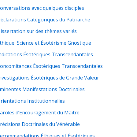
Conversations avec quelques disciples
Déclarations Catégoriques du Patriarche
Dissertation sur des thèmes variés
Éthique, Science et Ésotérisme Gnostique
Indications Ésotériques Transcendantales
Concomitances Ésotériques Transcendantales
Investigations Ésotériques de Grande Valeur
Éminentes Manifestations Doctrinales
rientations Institutionnelles
Paroles d’Encouragement du Maître
Précisions Doctrinales du Vénérable
Recommandations Éthiques et Ésotériques