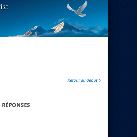
ist
Retour au début
T RÉPONSES