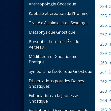
Anthropologie Gnostique
254. 
Kabbale et Création de l’Homme
255. 
Traité d’Alchimie et de Sexologie
256. 
Métaphysique Gnostique
257. 
Présent et Futur de l’Ère du
258. 
Verseau
259. 
Méditation et Gnosticisme
Pratique
260. 
Symbolisme Ésotérique Gnostique
261. 
Dissertations pour les Dames
262. O
Gnostiques
263. 
Exhortations à la Jeunesse
264. 
Gnostique
265. 
Exaltation et Développement de