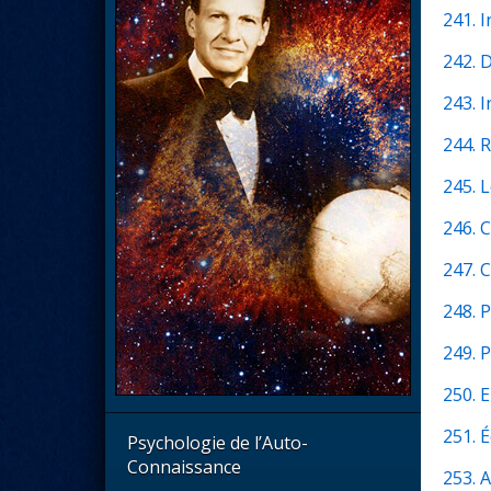
241. 
242. 
243. 
244. 
245. 
246. 
247. 
248. 
249. 
250. 
251. 
Psychologie de l’Auto-
Connaissance
253. 