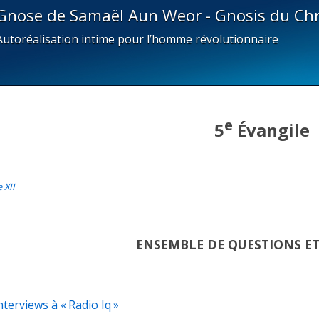
Gnose de Samaël Aun Weor - Gnosis du Chr
Autoréalisation intime pour l’homme révolutionnaire
e
5
Évangile
 XII
ENSEMBLE DE QUESTIONS E
nterviews à « Radio Iq »