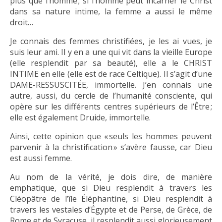
plus que l’homme ; si l’homme peut incarner le Christ
dans sa nature intime, la femme a aussi le même
droit…
Je connais des femmes christifiées, je les ai vues, je
suis leur ami. Il y en a une qui vit dans la vieille Europe
(elle resplendit par sa beauté), elle a le CHRIST
INTIME en elle (elle est de race Celtique). Il s’agit d’une
DAME-RESSUSCITÉE, immortelle. J’en connais une
autre, aussi, du cercle de l’humanité consciente, qui
opère sur les différents centres supérieurs de l’Être ;
elle est également Druide, immortelle.
Ainsi, cette opinion que « seuls les hommes peuvent
parvenir à la christification » s’avère fausse, car Dieu
est aussi femme.
Au nom de la vérité, je dois dire, de manière
emphatique, que si Dieu resplendit à travers les
Cléopâtre de l’île Éléphantine, si Dieu resplendit à
travers les vestales d’Égypte et de Perse, de Grèce, de
Rome et de Syracuse, il resplendit aussi glorieusement