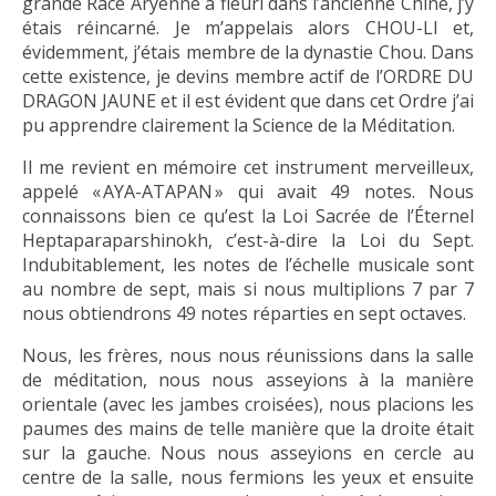
grande Race Aryenne a fleuri dans l’ancienne Chine, j’y
étais réincarné. Je m’appelais alors CHOU-LI et,
évidemment, j’étais membre de la dynastie Chou. Dans
cette existence, je devins membre actif de l’ORDRE DU
DRAGON JAUNE et il est évident que dans cet Ordre j’ai
pu apprendre clairement la Science de la Méditation.
Il me revient en mémoire cet instrument merveilleux,
appelé « AYA-ATAPAN » qui avait 49 notes. Nous
connaissons bien ce qu’est la Loi Sacrée de l’Éternel
Heptaparaparshinokh, c’est-à-dire la Loi du Sept.
Indubitablement, les notes de l’échelle musicale sont
au nombre de sept, mais si nous multiplions 7 par 7
nous obtiendrons 49 notes réparties en sept octaves.
Nous, les frères, nous nous réunissions dans la salle
de méditation, nous nous asseyions à la manière
orientale (avec les jambes croisées), nous placions les
paumes des mains de telle manière que la droite était
sur la gauche. Nous nous asseyions en cercle au
centre de la salle, nous fermions les yeux et ensuite