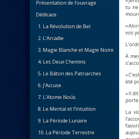
« Jéh
Présentation de l’ouvrage
tu ne
mourr
Dédicace
« Alo
La Révolution de Bel
vos y
L’Arcadie
L’ord
Magie Blanche et Magie Noire
À mes
Les Deux Chemins
s’acco
Le Bâton des Patriarches
« C’e
été pr
J’Accuse
« Il d
L’Atome Noûs
porter
Le Mental et l’Intuition
La vi
l’acc
La Période Lunaire
favor
aujou
La Période Terrestre