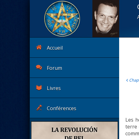
Accueil
Forum
Chap
Livres
Conférences
Les h
terre
comme