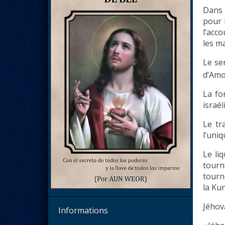
Dans 
pour 
l’acco
les m
Le se
d’Amo
La for
israél
Le tr
l’uniq
Le li
tourn
tourné
la Ku
Jéhova
Informations