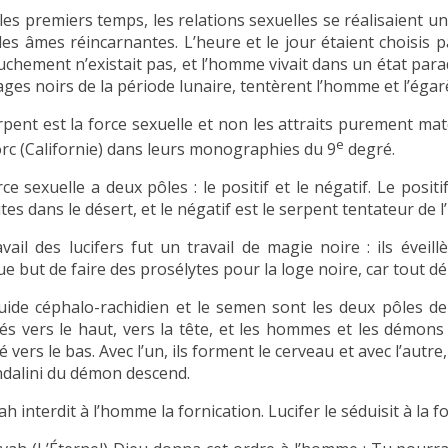
les premiers temps, les relations sexuelles se réalisaient 
les âmes réincarnantes. L’heure et le jour étaient choisis p
uchement n’existait pas, et l’homme vivait dans un état paradi
ages noirs de la période lunaire, tentèrent l’homme et l’égar
rpent est la force sexuelle et non les attraits purement mat
e
rc (Californie) dans leurs monographies du 9
degré.
ce sexuelle a deux pôles : le positif et le négatif. Le posit
ites dans le désert, et le négatif est le serpent tentateur de l
avail des lucifers fut un travail de magie noire : ils éveil
ue but de faire des prosélytes pour la loge noire, car tout d
quide céphalo-rachidien et le semen sont les deux pôles de
és vers le haut, vers la tête, et les hommes et les démons
 vers le bas. Avec l’un, ils forment le cerveau et avec l’autre
ndalini du démon descend.
h interdit à l’homme la fornication. Lucifer le séduisit à la f