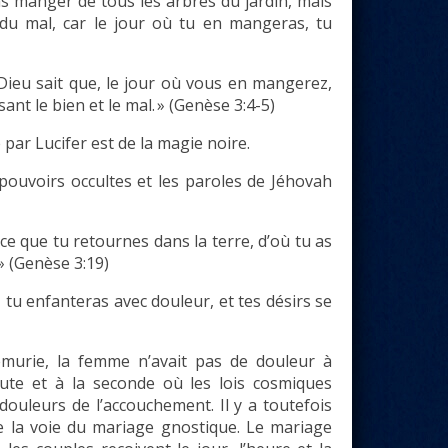
as manger de tous les arbres du jardin, mais
du mal, car le jour où tu en mangeras, tu
 Dieu sait que, le jour où vous en mangerez,
nt le bien et le mal. » (Genèse 3:4-5)
par Lucifer est de la magie noire.
 pouvoirs occultes et les paroles de Jéhovah
ce que tu retournes dans la terre, d’où tu as
 » (Genèse 3:19)
, tu enfanteras avec douleur, et tes désirs se
Lémurie, la femme n’avait pas de douleur à
nute et à la seconde où les lois cosmiques
 douleurs de l’accouchement. Il y a toutefois
e la voie du mariage gnostique. Le mariage