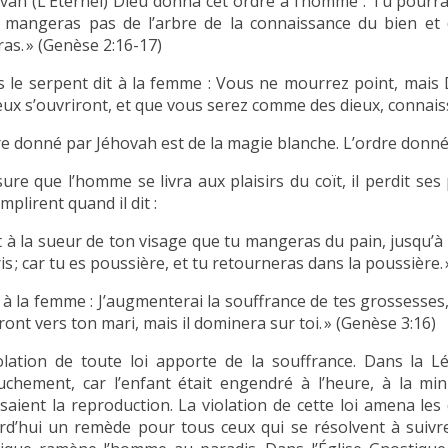
ovah (L’Éternel) Dieu donna cet ordre à l’homme : Tu pourr
 mangeras pas de l’arbre de la connaissance du bien et 
as. » (Genèse 2:16-17)
rs le serpent dit à la femme : Vous ne mourrez point, mais
eux s’ouvriront, et que vous serez comme des dieux, connaissa
re donné par Jéhovah est de la magie blanche. L’ordre donné 
ure que l’homme se livra aux plaisirs du coït, il perdit ses
mplirent quand il dit :
st à la sueur de ton visage que tu mangeras du pain, jusqu’à 
is ; car tu es poussière, et tu retourneras dans la poussière.
it à la femme : J’augmenterai la souffrance de tes grossesses
ont vers ton mari, mais il dominera sur toi. » (Genèse 3:16)
olation de toute loi apporte de la souffrance. Dans la 
ouchement, car l’enfant était engendré à l’heure, à la mi
isaient la reproduction. La violation de cette loi amena les
rd’hui un remède pour tous ceux qui se résolvent à suivr