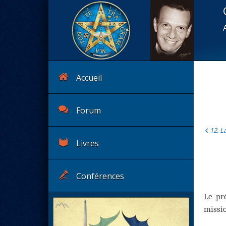
Accueil
Forum
12. L
Livres
Conférences
Le pré
missio