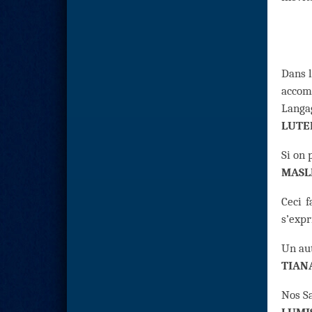
Dans l
accomp
Langag
LUTE
Si on 
MASL
Ceci f
s’expr
Un aut
TIAN
Nos Sa