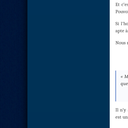
Et c’
Pouvoi
Si l’
apte à
Nous m
« M
que
Il n’y
est un