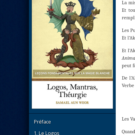
La mis
Et tou
rempli
Les Pu
Et l’A
Et l’A
Anima
peut f
De l’A
Verbe 
Les Va
Préface
Quand 
1. Le Logos