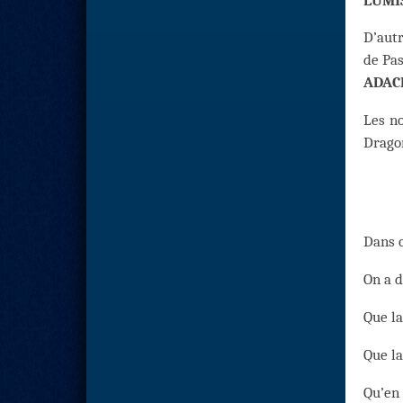
LUMI
D’aut
de Pas
ADAC
Les n
Dragon
Dans c
On a d
Que la
Que la
Qu’en 