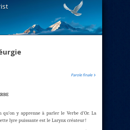
ist
éurgie
Parole finale
erbe
on qu’on y apprenne à parler le Verbe d’Or. La
ette lyre puissante est le Larynx créateur !