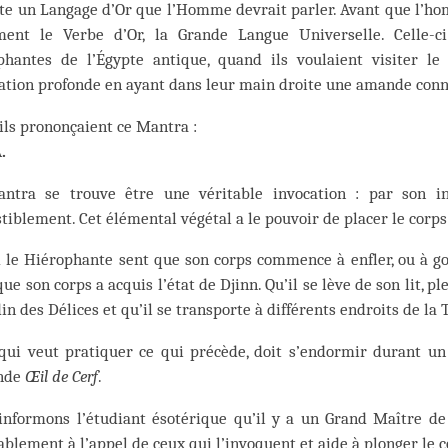
ste un Langage d’Or que l’Homme devrait parler. Avant que l’hom
ment le Verbe d’Or, la Grande Langue Universelle. Celle-c
phantes de l’Égypte antique, quand ils voulaient visiter le
ation profonde en ayant dans leur main droite une amande conn
 ils prononçaient ce Mantra :
.
ntra se trouve être une véritable invocation : par son in
stiblement. Cet élémental végétal a le pouvoir de placer le corps
le Hiérophante sent que son corps commence à enfler, ou à gon
que son corps a acquis l’état de Djinn. Qu’il se lève de son lit, pl
din des Délices et qu’il se transporte à différents endroits de la 
 qui veut pratiquer ce qui précède, doit s’endormir durant un
nde
Œil de Cerf
.
informons l’étudiant ésotérique qu’il y a un Grand Maître de
ablement à l’appel de ceux qui l’invoquent et aide à plonger le