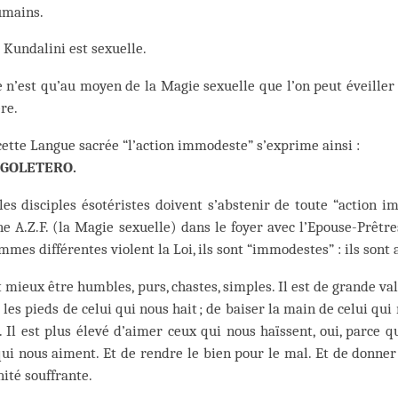
umains.
 Kundalini est sexuelle.
 n’est qu’au moyen de la Magie sexuelle que l’on peut éveiller
re.
ette Langue sacrée “l’action immodeste” s’exprime ainsi :
 GOLETERO.
les disciples ésotéristes doivent s’abstenir de toute “action i
ne A.Z.F. (la Magie sexuelle) dans le foyer avec l’Epouse-Prêtres
mmes différentes violent la Loi, ils sont “immodestes” : ils sont 
t mieux être humbles, purs, chastes, simples. Il est de grande va
 les pieds de celui qui nous hait ; de baiser la main de celui qui
. Il est plus élevé d’aimer ceux qui nous haïssent, oui, parce 
ui nous aiment. Et de rendre le bien pour le mal. Et de donner
ité souffrante.