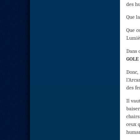
des h
Que la
Que ce
Lumiè
Dans c
GOLE
Donc, 
l’Arca
des fe
Il vau
baiser
chairs
ceux q
human