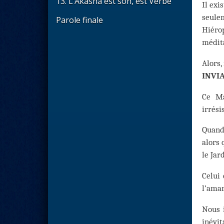
13. L’Akasha est son, est Verbe
Il exi
seule
Parole finale
Hiéro
médit
Alors,
INVIA
Ce Ma
irrési
Quand 
alors 
le Jar
Celui
l’ama
Nous 
inévit