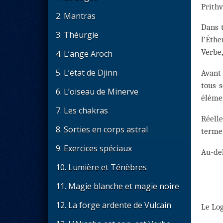
Prithv
2. Mantras
Dans t
3. Théurgie
l’Éthe
Verbe,
4. L’ange Aroch
5. L’état de Djinn
Avant 
tous s
6. L’oiseau de Minerve
éléme
7. Les chakras
Réelle
8. Sorties en corps astral
terme 
9. Exercices spéciaux
Au-del
10. Lumière et Ténèbres
11. Magie blanche et magie noire
12. La forge ardente de Vulcain
Le Lo