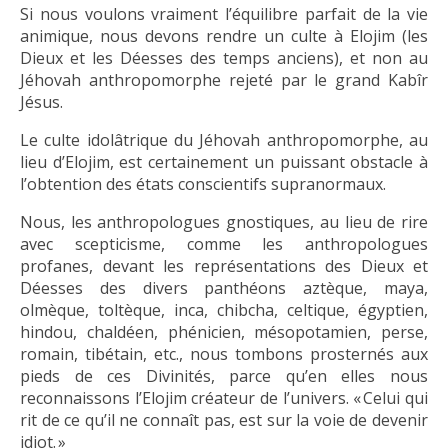
Si nous voulons vraiment l’équilibre parfait de la vie
animique, nous devons rendre un culte à Elojim (les
Dieux et les Déesses des temps anciens), et non au
Jéhovah anthropomorphe rejeté par le grand Kabîr
Jésus.
Le culte idolâtrique du Jéhovah anthropomorphe, au
lieu d’Elojim, est certainement un puissant obstacle à
l’obtention des états conscientifs supranormaux.
Nous, les anthropologues gnostiques, au lieu de rire
avec scepticisme, comme les anthropologues
profanes, devant les représentations des Dieux et
Déesses des divers panthéons aztèque, maya,
olmèque, toltèque, inca, chibcha, celtique, égyptien,
hindou, chaldéen, phénicien, mésopotamien, perse,
romain, tibétain, etc., nous tombons prosternés aux
pieds de ces Divinités, parce qu’en elles nous
reconnaissons l’Elojim créateur de l’univers. « Celui qui
rit de ce qu’il ne connaît pas, est sur la voie de devenir
idiot. »