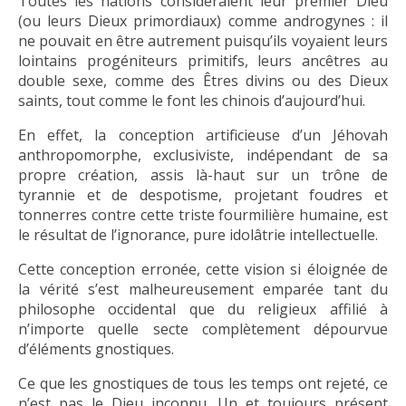
Toutes les nations considéraient leur premier Dieu
(ou leurs Dieux primordiaux) comme androgynes : il
ne pouvait en être autrement puisqu’ils voyaient leurs
lointains progéniteurs primitifs, leurs ancêtres au
double sexe, comme des Êtres divins ou des Dieux
saints, tout comme le font les chinois d’aujourd’hui.
En effet, la conception artificieuse d’un Jéhovah
anthropomorphe, exclusiviste, indépendant de sa
propre création, assis là-haut sur un trône de
tyrannie et de despotisme, projetant foudres et
tonnerres contre cette triste fourmilière humaine, est
le résultat de l’ignorance, pure idolâtrie intellectuelle.
Cette conception erronée, cette vision si éloignée de
la vérité s’est malheureusement emparée tant du
philosophe occidental que du religieux affilié à
n’importe quelle secte complètement dépourvue
d’éléments gnostiques.
Ce que les gnostiques de tous les temps ont rejeté, ce
n’est pas le Dieu inconnu, Un et toujours présent