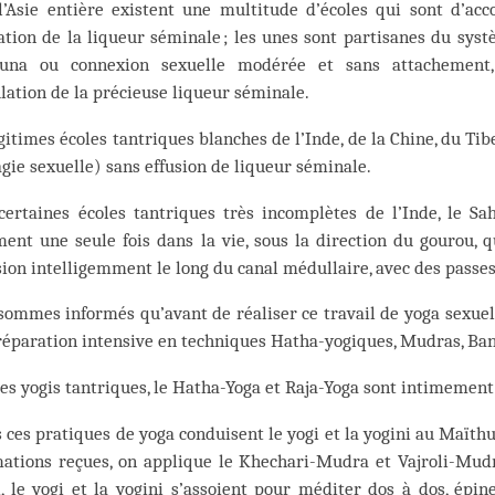
l’Asie entière existent une multitude d’écoles qui sont d’acc
ation de la liqueur séminale ; les unes sont partisanes du sys
una ou connexion sexuelle modérée et sans attachement,
ulation de la précieuse liqueur séminale.
gitimes écoles tantriques blanches de l’Inde, de la Chine, du Tib
gie sexuelle) sans effusion de liqueur séminale.
certaines écoles tantriques très incomplètes de l’Inde, le Sa
ent une seule fois dans la vie, sous la direction du gourou, qu
ion intelligemment le long du canal médullaire, avec des passe
ommes informés qu’avant de réaliser ce travail de yoga sexuel
éparation intensive en techniques Hatha-yogiques, Mudras, Band
es yogis tantriques, le Hatha-Yoga et Raja-Yoga sont intimement
 ces pratiques de yoga conduisent le yogi et la yogini au Maïthun
mations reçues, on applique le Khechari-Mudra et Vajroli-Mudr
, le yogi et la yogini s’assoient pour méditer dos à dos, épin