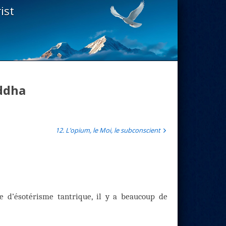
ist
uddha
12. L’opium, le Moi, le subconscient
e d’ésotérisme tantrique, il y a beaucoup de