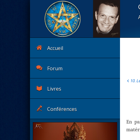
Accueil
Forum
10. L
Livres
Conférences
En pa
matéri