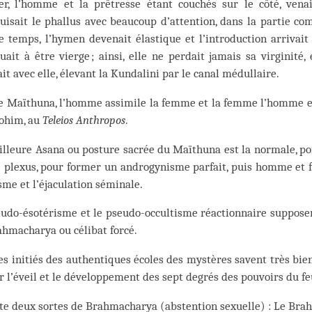
rer, l’homme et la prêtresse étant couchés sur le côté, vena
uisait le phallus avec beaucoup d’attention, dans la partie com
e temps, l’hymen devenait élastique et l’introduction arrivai
uait à être vierge ; ainsi, elle ne perdait jamais sa virginité,
ait avec elle, élevant la Kundalini par le canal médullaire.
e Maïthuna, l’homme assimile la femme et la femme l’homme et 
lohim, au
Teleios Anthropos
.
lleure Asana ou posture sacrée du Maïthuna est la normale, poit
 plexus, pour former un androgynisme parfait, puis homme et f
sme et l’éjaculation séminale.
udo-ésotérisme et le pseudo-occultisme réactionnaire supposen
hmacharya ou célibat forcé.
es initiés des authentiques écoles des mystères savent très bie
r l’éveil et le développement des sept degrés des pouvoirs du fe
ste deux sortes de Brahmacharya (abstention sexuelle) : Le Bra