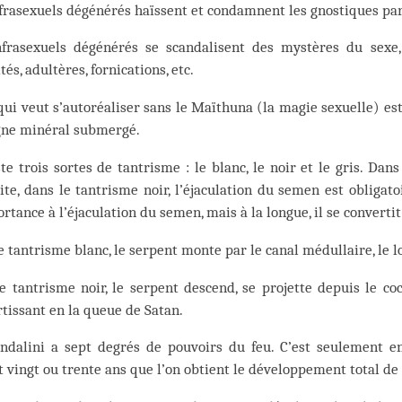
frasexuels dégénérés haïssent et condamnent les gnostiques pa
nfrasexuels dégénérés se scandalisent des mystères du sexe,
ités, adultères, fornications, etc.
qui veut s’autoréaliser sans le Maïthuna (la magie sexuelle) e
gne minéral submergé.
ste trois sortes de tantrisme : le blanc, le noir et le gris. Dan
ite, dans le tantrisme noir, l’éjaculation du semen est obligat
rtance à l’éjaculation du semen, mais à la longue, il se convertit
e tantrisme blanc, le serpent monte par le canal médullaire, le l
e tantrisme noir, le serpent descend, se projette depuis le c
tissant en la queue de Satan.
ndalini a sept degrés de pouvoirs du feu. C’est seulement 
 vingt ou trente ans que l’on obtient le développement total de 