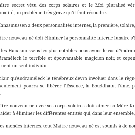
ître secret vêtu des corps solaires et le Moi pluralisé vê
nalité, un problème très grave qu’il faut résoudre.
anasmussen a deux personnalités internes, la première, solaire,
tre nouveau-né doit éliminer la personnalité interne lunaire s’
les Hanasmussens les plus notables nous avons le cas d’Andram
raméleck le terrible et épouvantable magicien noir, et cependa
tuent un seul individu.
 clair qu’Andraméleck le ténébreux devra involuer dans le règ
 seulement pourra se libérer l’Essence, la Bouddhata, l’âme, 
.
tre nouveau-né avec ses corps solaires doit aimer sa Mère Kunda
’aider à éliminer les différentes entités qui, dans leur ensemble,
les mondes internes, tout Maître nouveau-né est soumis à de n