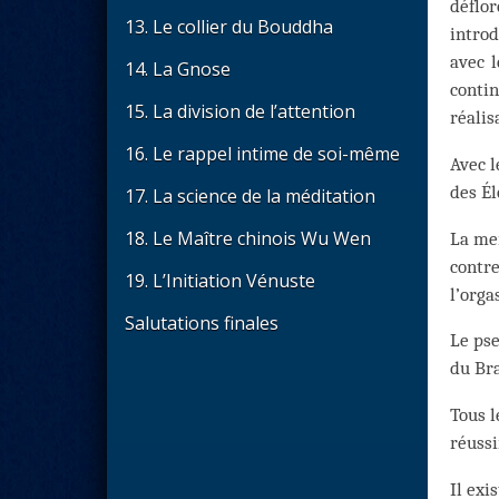
déflo
13. Le collier du Bouddha
introd
avec l
14. La Gnose
contin
15. La division de l’attention
réalis
16. Le rappel intime de soi-même
Avec l
des É
17. La science de la méditation
18. Le Maître chinois Wu Wen
La mei
contre
19. L’Initiation Vénuste
l’orga
Salutations finales
Le pse
du Bra
Tous l
réussi
Il exi