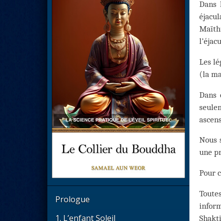
Dans 
éjacul
Maïth
l’éjac
Les lé
(la ma
Dans 
seulem
ascens
Nous s
une pr
Pour c
Toutes
Prologue
infor
1. L’enfant Soleil
Shakti