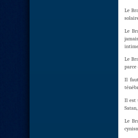
Le Bra
solair
Le Br
jamais
intime
Le Bra
parce 
Il fau
ténébr
Il est
Satan,
Le Br
cynism