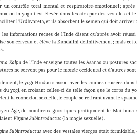
ir un contrôle total mental et respiratoire-émotionnel ; aprè
ana, ou la yogini est élevée dans les airs par des vestales et 
aciliter l’Urdhvareta, et ils absorbent le semen qui doit arriver
 les informations reçues de l’Inde disent qu’après avoir réussi
se son cerveau et élève la Kundalini définitivement ; mais cett
s.
rma Kalpa
de l’Inde enseigne toutes les Asanas ou postures sac
stures ne servent pas pour le monde occidental et d’autres sont
ement, le yogi Hindou s’assoit avec les jambes croisées dans le
 du yogi, en croisant celles-ci de telle façon que le corps du yo
vient la connexion sexuelle, le couple se retirant avant le spasm
yen Âge, de nombreux gnostiques pratiquaient le Maïthuna ave
laient
Virgine Subintroductus
(la magie sexuelle).
gine Subintroductus
avec des vestales vierges était formidable,