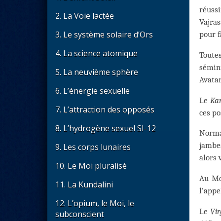
réuss
2. La Voie lactée
Vajras
3. Le système solaire d’Ors
pour f
4. La science atomique
Toutes
sémini
5. La neuvième sphère
Avatar
6. L’énergie sexuelle
Le
Ka
7. L’attraction des opposés
ces po
8. L’hydrogène sexuel SI-12
Normal
jambes
9. Les corps lunaires
alors 
10. Le Moi pluralisé
Au Mo
11. La Kundalini
l’appe
12. L’opium, le Moi, le
Le
Vir
subconscient