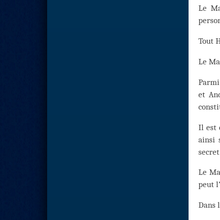
Le Ma
person
Tout H
Le Maî
Parmi 
et And
consti
Il est
ainsi
secret
Le Maî
peut l
Dans 