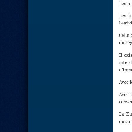
Les in
Les i
lasciv
Celui 
du rè
Il exi
interd
d’impo
Avec l
Avec l
conver
La Ku
durant