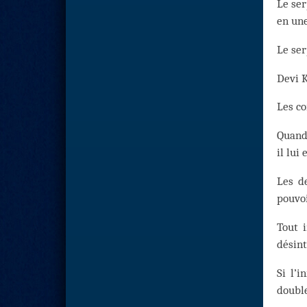
Le ser
en un
Le ser
Devi K
Les co
Quand 
il lui
Les de
pouvoi
Tout 
désint
Si l’i
double