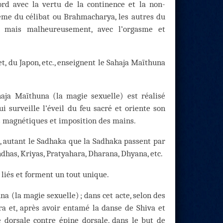
ord avec la vertu de la continence et la non-
tème du célibat ou Brahmacharya, les autres du
 mais malheureusement, avec l’orgasme et
et, du Japon, etc., enseignent le Sahaja Maïthuna
haja Maïthuna (la magie sexuelle) est réalisé
i surveille l’éveil du feu sacré et oriente son
s magnétiques et imposition des mains.
, autant le Sadhaka que la Sadhaka passent par
has, Kriyas, Pratyahara, Dharana, Dhyana, etc.
 liés et forment un tout unique.
a (la magie sexuelle) ; dans cet acte, selon des
a et, après avoir entamé la danse de Shiva et
e dorsale contre épine dorsale, dans le but de