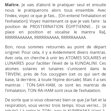
Maître.
Je vais d’abord le pratiquer seul et ensuite
nous le pratiquerons alors tous ensemble. Avec
l’index, voyez ce que je fais… [On entend l’inhalation et
l’exhalation]. Voyez maintenant ce que je vais faire : la
position de PROSTERNATION ÉGYPTIENNE… [il se
place en position et vocalise le mantra Ra],
RRRRRAAAAAA, RRRRRAAAAA, RRRRRAAAAA.
Bon, nous sommes retournés au point de départ
originel. Pour cela, il y a évidemment divers mantras.
Avec cela, on cherche à unir les ATOMES SOLAIRES et
LUNAIRES pour faciliter l’éveil de la KUNDALINI. Ces
atomes solaires et lunaires s’unissent dans le
TRIVENI, près de l’os coccygien (cet os qui sert de
base, là derrière, à toute l’épine dorsale). Mais il a ses
mantras : TON-SAH-HAM, ce sont les mantras de
l’inhalation, TON-RA-HAM sont ceux de l’exhalation.
De sorte que si vous observez bien ce que j’ai fait et la
respiration, vous verrez trois temps. Vous verrez… [il
inhale]. Là entre le TON ; avec le KUMBHAKA (c’est-à-