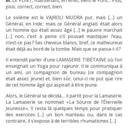
M.
LE PONT, maintenant, en effet, vient le Pont… Plus,
plus ; correct, correct, bien.
Le sixième est le VAJROLI MUDRA pur, mais […] un
Général, en Inde ; mais ce Général anglais était alors
un homme qui était assez âgé […] le pauvre marchait
[…] non, c’est à peine s’il pouvait mastiquer l’eau,
n’est-ce pas ? Ses cheveux blancs, bref, ce malheureux
était déjà au bord de la tombe. Mais que se passa-t-il ?
Il entendit parler d’une LAMASERIE TIBÉTAINE où l’on
enseignait un Yoga pour rajeunir. Il le communiqua à
un ami, un compagnon de bureau (ce compagnon
était assez jeune) et, bien sûr, celui-ci ne put que rire
de cet homme âgé qui aspirait à être jeune.
Alors, le Général se décida… il partit pour la Lamaserie.
La Lamaserie se nommait « La Source de l’Éternelle
Jeunesse ». Il resta là quelques temps pour pratiquer
des exercices […] un bon manteau ou, dans le cas
contraire, il s’expose à de terribles rhumatismes […]