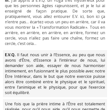
M.
J’ai appris à E.V.Q. un Yoga très mystérieux pour
que les personnes âgées rajeunissent, et je le lui ai
enseigné de façon pratique. De sorte que,
pratiquement, vous allez entourer E.V. ici, bon ici ça
n’entre pas… écartez-vous un peu en arrière, car il va
vous montrer la « Transformation Radicale ». Tous en
arrière, en arrière, en arrière, en arrière, formez un
cercle, vous n’allez pas faire une chaîne, formez un
cercle, c’est cela…
E.V.Q.
Il faut nous unir à l’Essence, au peu que nous
avons d’Être, d’Essence à l’intérieur de nous, lui
demander son aide, essayer de nous harmoniser
intimement, en fusionnant le plus possible avec notre
Être Intérieur, dans le but que notre exercice puisse
alors être combiné entre le physique et le spirituel,
entre l’animique et le physique, pour que l’exercice
soit équilibré.
Une fois que la prière intime à l’Être est totalement
réalisée, pour qu’il nous aide, qu’il nous permette de